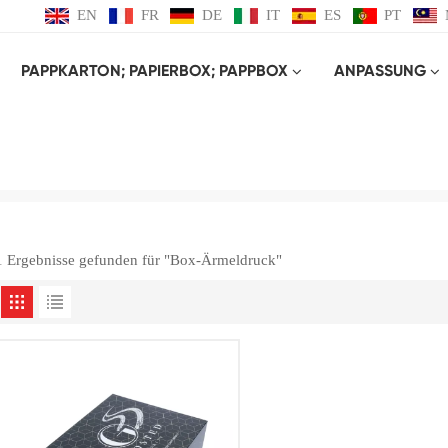
EN
FR
DE
IT
ES
PT
PAPPKARTON; PAPIERBOX; PAPPBOX
ANPASSUNG
Box-Ärmeldruck
Heim
Box-Ärmeldruck
1 Ergebnisse gefunden für "Box-Ärmeldruck"