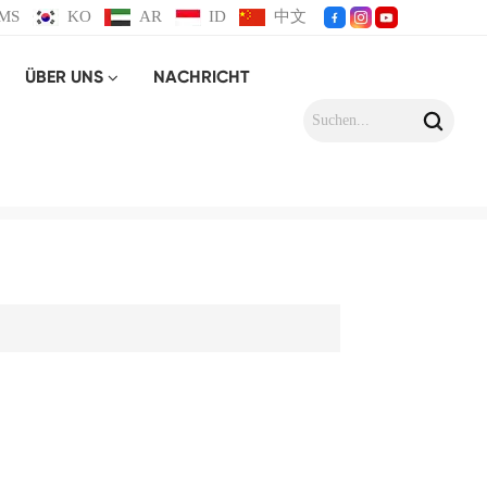
MS
KO
AR
ID
中文
ÜBER UNS
NACHRICHT