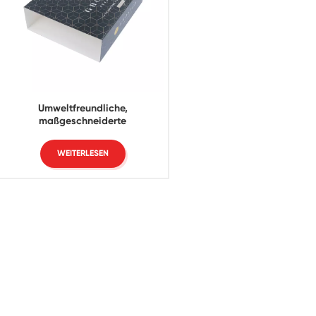
Umweltfreundliche,
maßgeschneiderte
Kartonverpackungshülle aus
handwerklichem Papier, faltbare
WEITERLESEN
Papierkartenhüllen