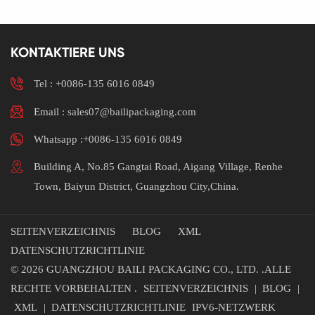
Verpackung für
weitere Informationen.
Parfümpapier.Bitte
fortfahrenaKontaktieren Sie
uns für weitere
Informationen.
KONTAKTIERE UNS
Tel :
+0086-135 6016 0849
Email : sales07@bailipackaging.com
Whatsapp :+0086-135 6016 0849
Building A, No.85 Gangtai Road, Aigang Village, Renhe
Town, Baiyun District, Guangzhou City,China.
SEITENVERZEICHNIS
BLOG
XML
DATENSCHUTZRICHTLINIE
© 2026 GUANGZHOU BAILI PACKAGING CO., LTD. .ALLE
RECHTE VORBEHALTEN .
SEITENVERZEICHNIS
|
BLOG
|
XML
|
DATENSCHUTZRICHTLINIE
IPV6-NETZWERK